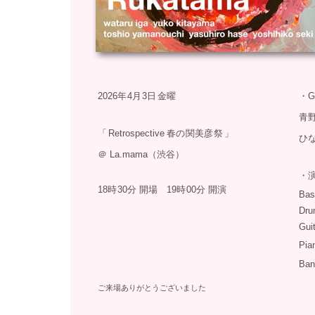
2026年
4月
3日
金曜
・
G
青
「
Retrospective
春の
関美彦
祭
」
ひ
＠
La.mama（渋谷）
・
18時
30分 開場 19時
00分 開演
Ba
Dr
Gu
Pia
Ban
ご来場ありがとうございました