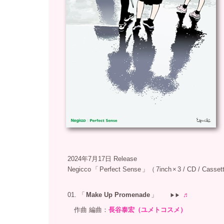
2024年7月17日 Release
Negicco
「
Perfect Sense
」（
7inch
×
3 / CD / Casset
01. 「
Make Up Promenade
」
♬
▶︎▶
作曲
編曲：
長谷泰宏（ユメトコスメ）