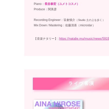
Piano：
長谷泰宏（ユメトコスメ）
：
Produce：関美彦
：
：
Recording Engineer：笹倉慎介
（
Studio 土の上を歩く
）
Mix Down / Mastering：佐藤清喜（
microstar
）
：
：
https://natalie.mu/music/news/591
【
音楽ナタリー
】
:
ライヴ客演