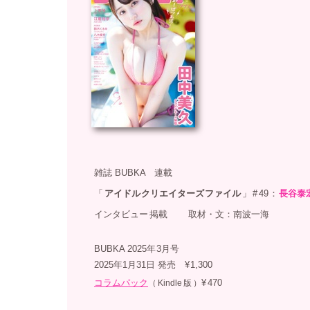
雑誌
BUBKA 連載
「
アイドル
クリエイターズ
ファイル
」
#
49
：
長谷泰
インタビュー
掲載
取材・文：南波一海
BUBKA
2025年
3月号
2025年1月31日 発売 ¥
1,300
コラムパック
¥
470
（
Kindle
版
）