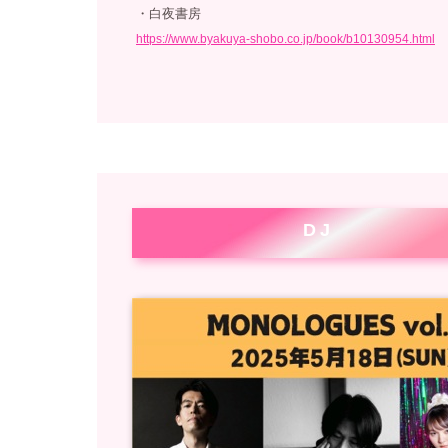
・白夜書房
https://www.byakuya-shobo.co.jp/book/b10130954.html
DJ