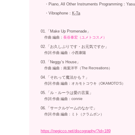
・
Piano, All Other Instruments Programming：
・
Vibraphone：
K-Ta
：
01.「Make Up Promenade」
作曲
編曲：
長谷泰宏（ユメトコスメ）
：
02.「お久しぶりです・お元気ですか」
作詞
作曲 編曲：小西康陽
：
03.「Neggy’s House」
作曲
編曲：南葉洋平（The Recreations）
：
04.「それって魔法かも？」
作詞
作曲 編曲：オカモトコウキ（OKAMOTO’S）
：
05.「ル・ルーラは愛の言葉」
作詞
作曲 編曲：connie
：
06.「サークルゲームのなかで」
作詞
作曲 編曲：ミト（クラムボン）
https://negicco.net/discography/?id=189