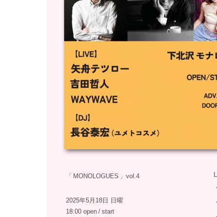
「
MONOLOGUES
」
vol.4
2025年5月18日 日曜
18:00 open
/
start