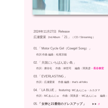
2024年11月27日 Release
：
広瀬愛菜
「
21
」
：
2nd Album
（
CD / Streaming
）
：
01.「
Motor Cycle Girl（Cowgirl Song）」
：
：
作詞
作曲 編曲：松尾宗能
：
02.「
天国にいちばん近い島
」
：
作詞：康珍化
作曲：林哲司 編曲：関美彦・
長谷泰宏
：
03.「
EVERLASTING
」
：
：
作詞：広瀬愛菜
作曲 編曲：that’s all folks
：
04.「
LA BLUE
」
featuring
：
MC
あんにゅ・ルカタマ
作詞：
MC
あんにゅ
作曲：関美彦・ MC
あんにゅ
編曲：
：
05.
「
女神と
21番街のドレスアップ
」
♬
：
▶︎▶