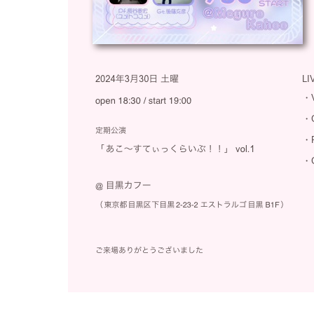
LI
・
・
・
・