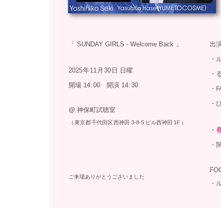
「
SUNDAY GIRLS - Welcome Back 」
出
・
2025
年
11
月
30
日
日曜
・
開場
14
:
00 開演 14
:
30
・
F
・
@ 神保町試聴室
（
東京都
千代田区
西神田
3-8-5
ビル西神田
1F
）
・
・
FO
ご来場ありがとうございました
・