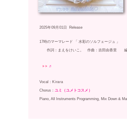
2025年
09月
01日 Release
：
17時のマーマレード 「
水彩のソルフェージュ
」
作詞：まえをけいこ。 作曲：吉田由香里 編
：
♬
▶︎▶︎
：
Vocal：
Kirara
：
Chorus：
ユミ（
ユメトコスメ
）
Piano, All Instruments Programming, Mix Down & M