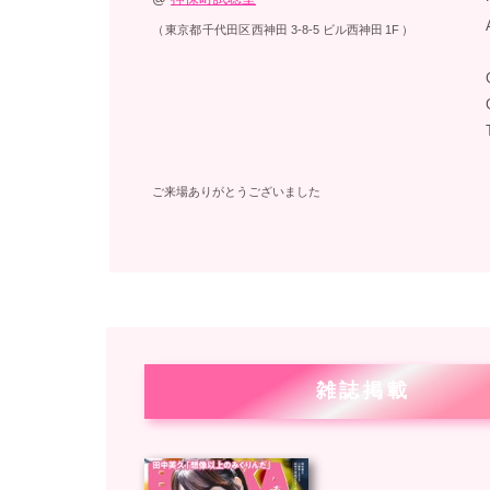
（
東京都
千代田区
西神田
3-8-5
ビル西神田
1F
）
ご来場ありがとうございました
雑誌掲載