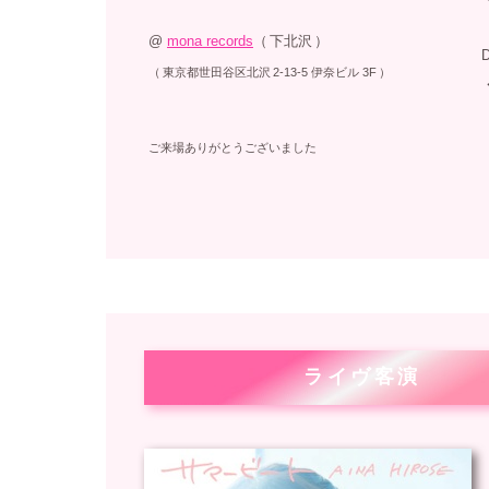
@
mona records
（
下北沢
）
（
東京都世田谷区北沢
2-13-5 伊奈ビル 3F
）
ご来場ありがとうございました
ライヴ客演