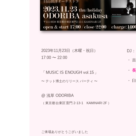
2023年11月23日（木曜・祝日）
DJ：
17:00 〜 22:00
・
吉
・
長
「
MUSIC IS ENOUGH vol.15
」
・
臼
〜
テット博士のリリース パーティ 〜
@ 浅草 ODORIBA
（
東京都
台東区
雷門
2-13-1 KAMINARI 2F
）
ご来場ありがとうございました