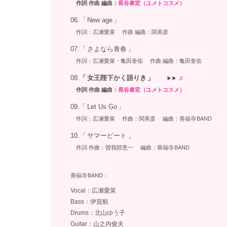
：
作詞
作曲 編曲：
長谷泰宏（ユメトコスメ）
：
06.「
New age
」
：
：
作詞：広瀬愛菜
作曲 編曲：関美彦
：
07.「
さよなら青春
」
：
：
作詞：広瀬愛菜・亀田奎佑
作曲 編曲：亀田奎佑
：
08.
「
女王陛下かく語りき
」
♬
：
▶︎▶
：
作詞
作曲 編曲：
長谷泰宏（ユメトコスメ）
：
09.「
Let Us Go
」
：
：
作詞：広瀬愛菜
作曲：関美彦 編曲：善福寺
BAND
：
10.「
サマービート
」
：
：
作詞
作曲：曽我部恵一 編曲：善福寺
BAND
：
：
：
善福寺
BAND：
Vocal：広瀬愛菜
：
Bass：伊賀航
：
Drums：北山ゆう子
：
Guitar：山之内俊夫
：