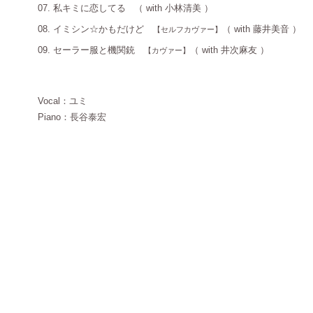
07. 私キミに恋してる
（
with 小林清美 ）
08. イミシン☆かもだけど
（
with 藤井美音 ）
【セルフカヴァー】
09. セーラー服と機関銃
（
with 井次麻友 ）
【カヴァー】
Vocal：ユミ
Piano：長谷泰宏