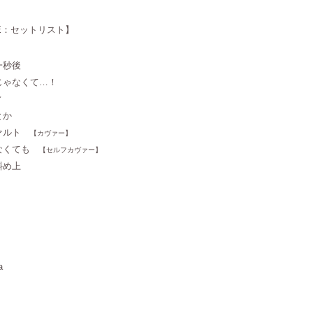
VE：セットリスト】
一秒後
形じゃなくて…！
ィ
とか
ツァルト
【カヴァー】
ゃなくても
【セルフカヴァー】
斜め上
a