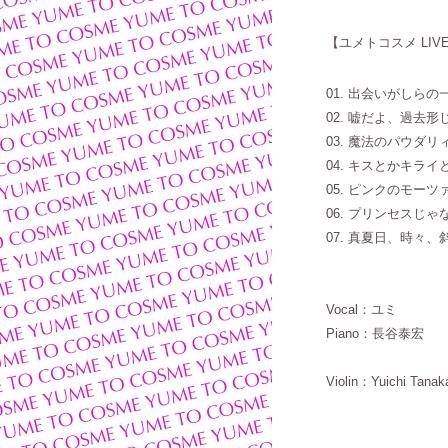
【ユメトコスメ
LI
01. 出会いがしらの
02. 嘘だよ、過去
03. 魔法のパウダリ
04. キスとかキライ
05. ピンクのモー
06. プリンセスじ
07. 真夏日、時々、
Vocal：ユミ
Piano：長谷泰宏
Violin：Yuichi Tanak