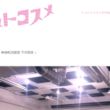
© ユメトコスメ All Righ
神保町試聴室 千代田区 ）