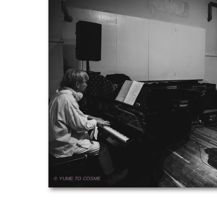
© YUME
TO
COSME