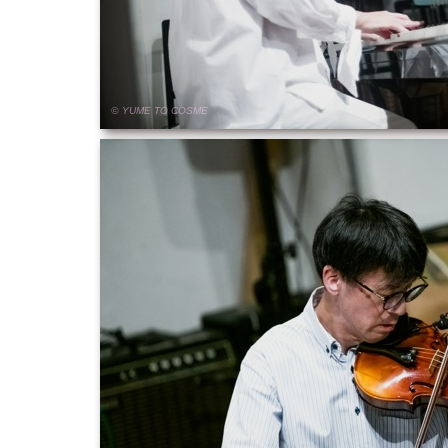
© YUME
TO
COSME