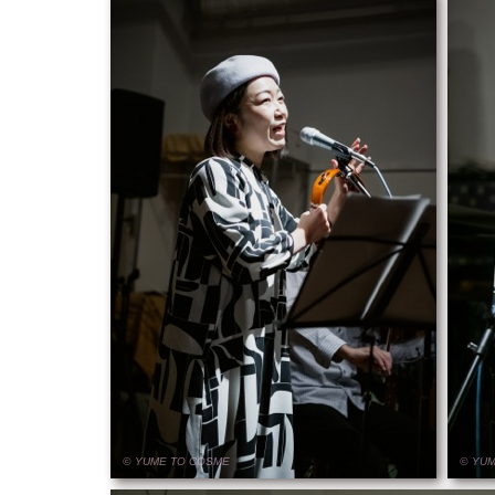
© YUME
TO
COSME
© YU