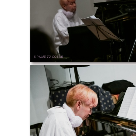
© YUME
TO
COSME