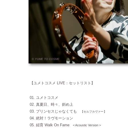
© YUME
TO
COSME
【ユメトコスメ
LIVE：セットリスト】
01. ユメトコスメ
02. 真夏日、時々、斜め上
03. プリンセスじゃなくても
【
セルフカヴァー
】
04. 絶対！ラヴモーション
05. 紐育 Walk On Fame
< Acoustic Version >