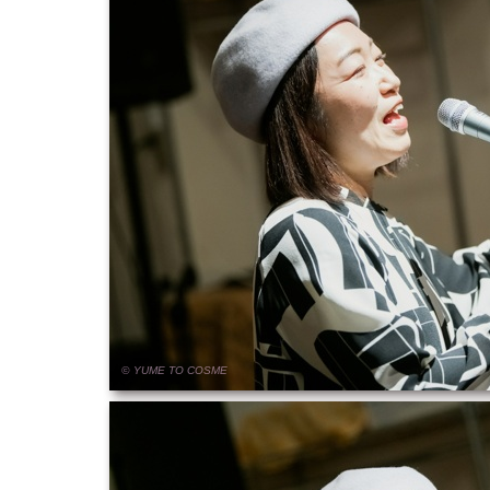
© YUME
TO
COSME