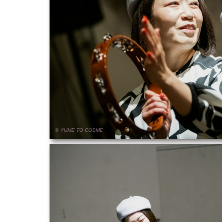
© YUME
TO
COSME