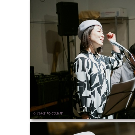
© YUME
TO
COSME