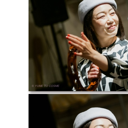
© YUME
TO
COSME