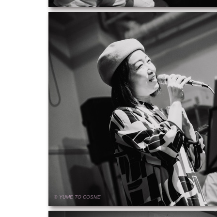
© YUME
TO
COSME