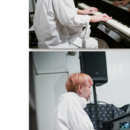
© YUME
TO
COSME