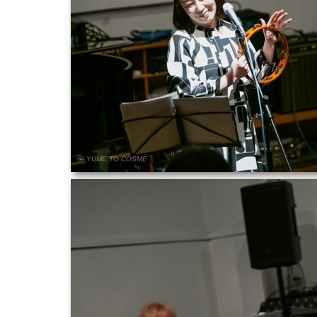
© YUME
TO
COSME