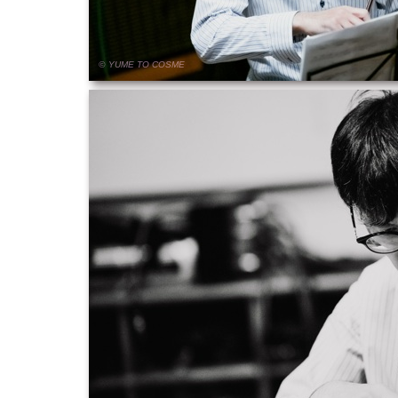
© YUME
TO
COSME