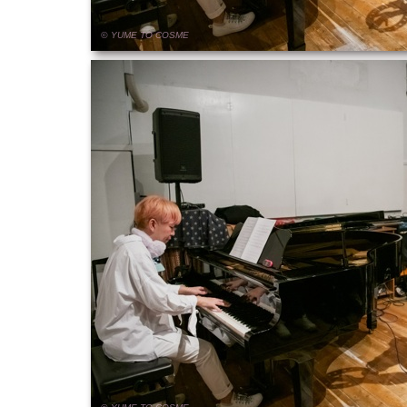
© YUME
TO
COSME