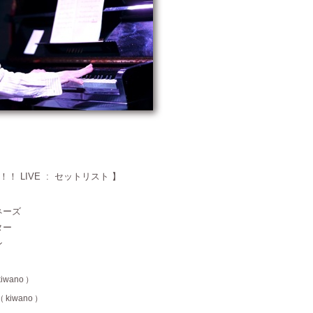
！ LIVE
:
セットリスト
】
ネーズ
ター
ン
kiwano
）
（
kiwano
）