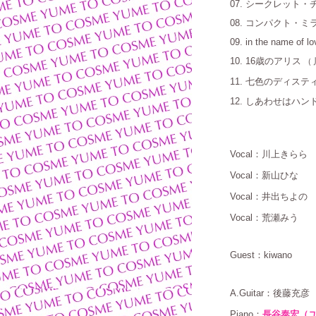
07. シークレット
08. コンパクト・ミ
09. in the name of lo
10. 16歳のアリス
（
11.
七色のディステ
12. しあわせはハン
Vocal
：川上きらら
Vocal
：新山ひな
Vocal
：井出ちよの
Vocal
：荒瀬みう
Guest
：
kiwano
A.Guitar
：後藤充彦
Piano
：
長谷泰宏（