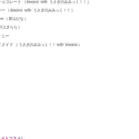
・チョコレート
（
kiwano with うさぎのみみっく！！
）
ラー
（
kiwano with うさぎのみみっく！！
）
ve
（
新山ひな
）
川上きらら
）
ィニー
ドメイド
（
うさぎのみみっく！！
with kiwano
）
ユメトコスメ）