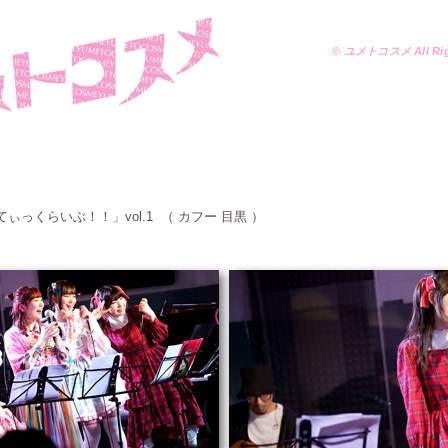
© ユメトコスメ All Righ
てぃっくらいぶ！！」
vol.1 （ カフー 目黒 ）