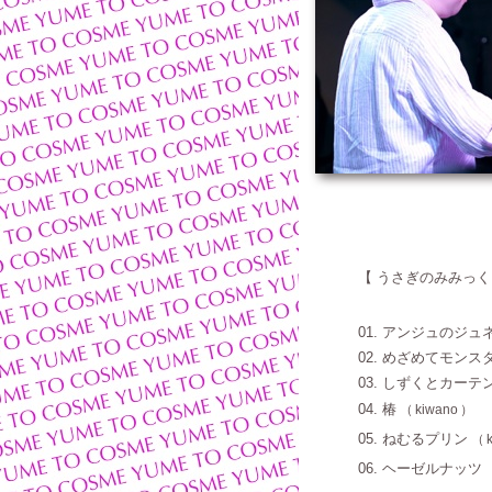
【
うさぎのみみっく！
01. アンジュのジュ
02. めざめてモンス
03. しずくとカーテ
04. 椿
（
kiwano
）
05. ねむるプリン
（
06. ヘーゼルナッツ