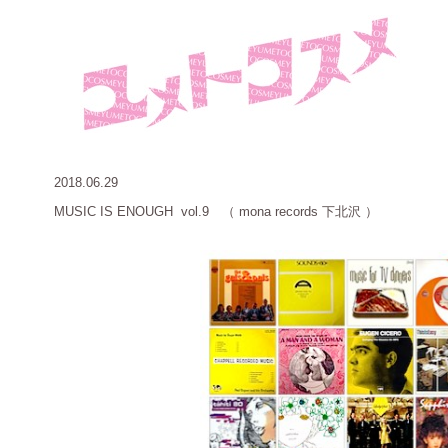
2018.06.29
MUSIC IS ENOUGH vol.9 （ mona records 下北沢 ）