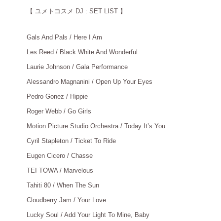
【
ユメトコスメ DJ : SET LIST 】
Gals And Pals / Here I Am
＿
Les Reed / Black White And Wonderful
＿
Laurie Johnson / Gala Performance
＿
Alessandro Magnanini / Open Up Your Eyes
＿
Pedro Gonez / Hippie
＿
Roger Webb / Go Girls
＿
Motion Picture Studio Orchestra / Today It’s You
＿
Cyril Stapleton / Ticket To Ride
＿
Eugen Cicero / Chasse
＿
TEI TOWA / Marvelous
＿
Tahiti 80 / When The Sun
＿
Cloudberry Jam / Your Love
＿
Lucky Soul / Add Your Light To Mine, Baby
＿