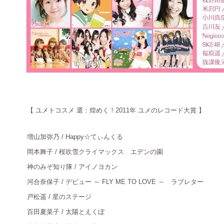
【
ユメトコスメ 選：煌めく！2011年 ユメのレコード大賞 】
増山加弥乃
/ Happy☆てぃんくる
岡本舞子
/ 桜吹雪クライマックス エデンの園
神のみぞ知り隊
/ アイノヨカン
河合奈保子
/ デビュー ～ FLY ME TO LOVE ～ ラブレター
戸松遥
/ 星のステージ
百田夏菜子
/ 太陽とえくぼ