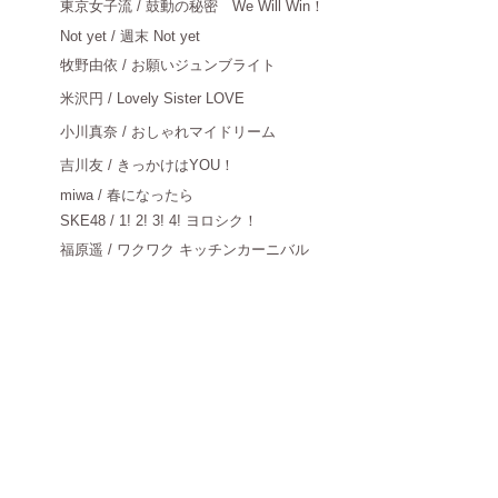
東京女子流
/ 鼓動の秘密 We Will Win！
Not yet / 週末 Not yet
牧野由依
/ お願いジュンブライト
米沢円
/ Lovely Sister LOVE
小川真奈
/ おしゃれマイドリーム
吉川友
/ きっかけはYOU！
miwa / 春になったら
SKE48 / 1! 2! 3! 4! ヨロシク！
福原遥
/ ワクワク キッチンカーニバル