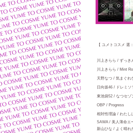
【
ユメトコスメ 選：
川上きらら
/ ずっきん
川上きらら
/ Mint R
天野なつ
/ 気まぐれな
日向坂
46 / ドレ
東池袋
52 / なつセゾ
OBP / Progress
：
相対性理論
/ わたしは
SAWA / 美人薄命
新山ひな / よく晴