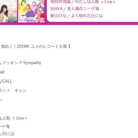
煌めく！2019年 ユメのレコード大賞 】
ドッキン !! Sympathy
oad
CALL
ミソラシド キュン
ン
人類 < Live >
エーゲ海
れた日には